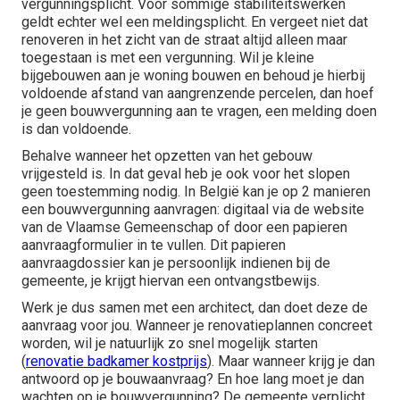
vergunningsplicht. Voor sommige stabiliteitswerken
geldt echter wel een meldingsplicht. En vergeet niet dat
renoveren in het zicht van de straat altijd alleen maar
toegestaan is met een vergunning. Wil je kleine
bijgebouwen aan je woning bouwen en behoud je hierbij
voldoende afstand van aangrenzende percelen, dan hoef
je geen bouwvergunning aan te vragen, een melding doen
is dan voldoende.
Behalve wanneer het opzetten van het gebouw
vrijgesteld is. In dat geval heb je ook voor het slopen
geen toestemming nodig. In België kan je op 2 manieren
een bouwvergunning aanvragen: digitaal via de website
van de Vlaamse Gemeenschap of door een papieren
aanvraagformulier in te vullen. Dit papieren
aanvraagdossier kan je persoonlijk indienen bij de
gemeente, je krijgt hiervan een ontvangstbewijs.
Werk je dus samen met een architect, dan doet deze de
aanvraag voor jou. Wanneer je renovatieplannen concreet
worden, wil je natuurlijk zo snel mogelijk starten
(
renovatie badkamer kostprijs
). Maar wanneer krijg je dan
antwoord op je bouwaanvraag? En hoe lang moet je dan
wachten op je bouwvergunning? De gemeente verplicht