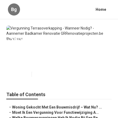
Bg
Home
Vergunning Terrasoverkapping -
Wanneer Nodig? - Aannemer
Badkamer Renovatie
GRRenovatieprojecten.be
Published en
6 min read
Table of Contents
–
Woning Gekocht Met Een Bouwmisdrijf – Wat Nu? ...
–
Moet Ik Een Vergunning Voor Functiewijziging A...
–
Welke Bouwvergunningen Heb Ik Nodig Bij Een Re...